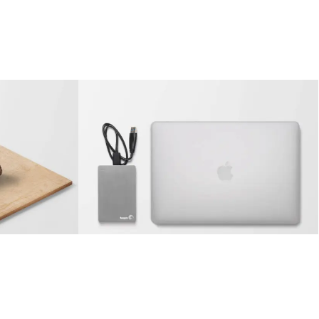
ntry #2
MacBook PRO & SSD