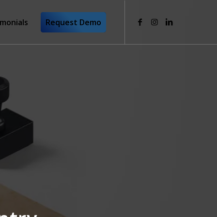
imonials
Request Demo